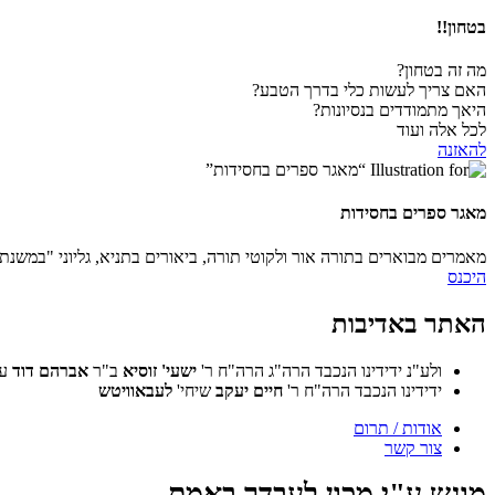
בטחון!!
מה זה בטחון?
האם צריך לעשות כלי בדרך הטבע?
היאך מתמודדים בנסיונות?
לכל אלה ועוד
להאזנה
מאגר ספרים בחסידות
מאמרים מבוארים בתורה אור ולקוטי תורה, ביאורים בתניא, גליוני "במשנת
היכנס
האתר באדיבות
ולע"נ ידידינו הנכבד הרה"ג הרה"ח ר'
ישעי'
זוסיא
ב"ר
אברהם דוד
ע
ידידינו הנכבד הרה"ח ר'
חיים יעקב
שיחי'
לעבאוויטש
אודות / תרום
צור קשר
מוגש ע"י מכון לעבדך באמת