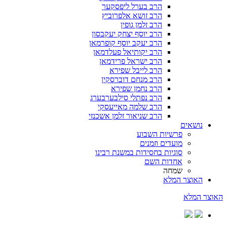
הרב בערל ליפסקער
הרב זושא אלפרוביץ
הרב זלמן גופין
הרב יוסף יצחק יעקבסון
הרב יעקב יוסף קופרמאן
הרב יקותיאל פעלדמאן
הרב ישראל פרידמאן
הרב לייבל שפירא
הרב מנחם דוברסקין
הרב נחמן שפירא
הרב נפתלי סילבערבערג
הרב שלמה מאייעסקי
הרב שניאור זלמן אשכנזי
נושאים
פרשיות השבוע
מועדים וזמנים
סוגיות בחסידות במשנת רבינו
אחדות השם
שמחה
האוצר המלא
האוצר המלא