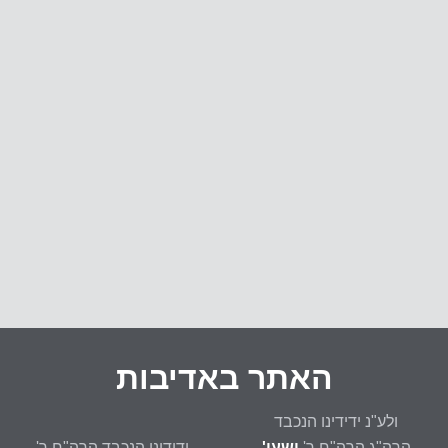
האתר באדיבות
ולע"נ ידידינו הנכבד
הרה"ג הרה"ח ר'
ישעי'
ידידינו הנכבד הרה"ח ר'