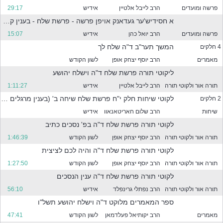
ר
פרשה ומועדים
הרב לייבל אלטיין
אידיש
29:17
מ
ה
א חסידיש'ער געדאנק אויפן פרשה - פרשת שלח - בענין קרבנות ונסכים
מ
פרשה ומועדים
הרב יואל כהן
אידיש
15:07
ס
המשך תער"ב ד"ה שלח לך
4 חלקים
נ
נ
מאמרים
הרב יוסף יצחק אופן
לשון הקודש
י
ליקוטי תורה פרשת שלח ד"ה וישלח יהושע
ם
תורה אור ולקוטי תורה
הרב לייבל אלטיין
אידיש
1:11:27
ל
מ
לקוטי שיחות חלק י"ח פרשת שלח שיחה ב' (בענין מרגלים על שם מעשיהם נקראו)
2 חלקים
ט
שיחות
הרב שלום חאריטאנאוו
אידיש
ה
לקוטי תורה פרשת שלח ד"ה בפ' נסכים כתיב
תורה אור ולקוטי תורה
הרב יוסף יצחק אופן
לשון הקודש
1:46:39
לקוטי תורה פרשת שלח ד"ה והיה לכם לציצית
תורה אור ולקוטי תורה
הרב יוסף יצחק אופן
לשון הקודש
1:27:50
פ
לקוטי תורה פרשת שלח ד"ה ענין הנסכים
תורה אור ולקוטי תורה
הרב נפתלי גרינפלד
אידיש
56:10
ר
ספר המאמרים מלוקט ד"ה וישלח יהושע תשל"ו
מאמרים
הרב יקותיאל פעלדמאן
לשון הקודש
47:41