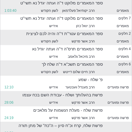
ספר המאמרים מלוקט ד"ה ועתה יגדל נא תשי"ט
י
מאמרים
הרב יקותיאל פעלדמאן
לשון הקודש
1:03:40
ספר המאמרים מלוקט ד"ה ועתה יגדל נא תשי"ט
7 חלקים
ם
מאמרים
הרב יואל כהן
אידיש
ספר המאמרים עטר"ת ד"ה והיה לכם לציצית
2 חלקים
מאמרים
הרב אשר פרקש
לשון הקודש
ספר המאמרים תרס"ה ד"ה ועתה יגדל נא
4 חלקים
ג
מאמרים
הרב מיכאל גלאמב
אידיש
ספר המאמרים תשכ"א ד"ה שלח לך
6 חלקים
מאמרים
הרב חיים שלום דייטש
לשון הקודש
י
פ' שלח - שמע
פרשה ומועדים
הרב מענדל וועכטער
אידיש
12:10
ד
פרשת בהעלותך ושלח - עבודת השם בכח עצמו
פרשה ומועדים
הרב אשר פרקש
אידיש
28:06
ש
פרשת שלח - מעלת הנשמות על מלאכים
פרשה ומועדים
הרב אשר פרקש
אידיש
24:19
פרשת שלח, קרח וכ”ח סיון – ה"כח" של מתן תורה
י