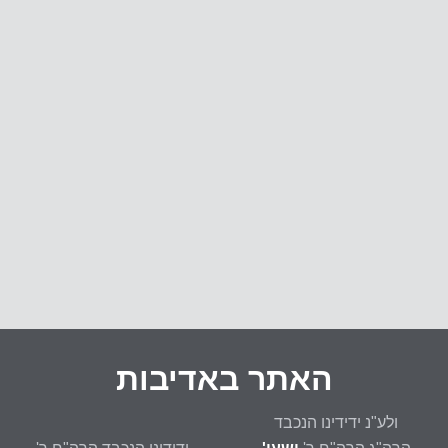
מ
י
ו
ח
ד
י
ם
פ
ה
האתר באדיבות
ולע"נ ידידינו הנכבד