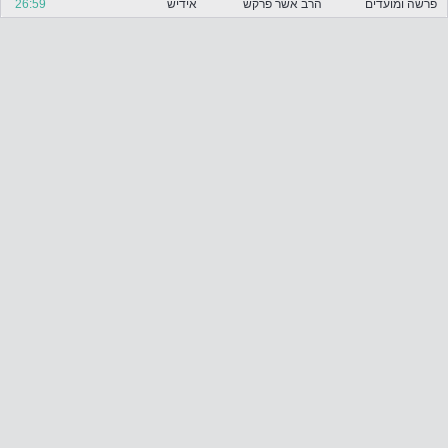
פרשה ומועדים
הרב אשר פרקש
אידיש
26:59
ע
ו
ר
ו
ש
א