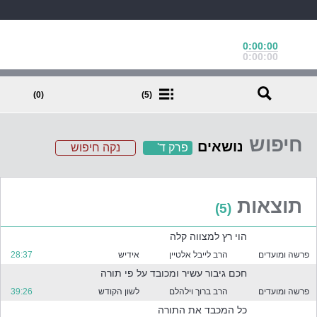
0:00:00
0:00:00
(0)
(5)
חיפוש
נושאים
פרק ד'
נקה חיפוש
ב
ח
ר
תוצאות
(5)
א
ח
הוי רץ למצווה קלה
ד
א
פרשה ומועדים
הרב לייבל אלטיין
אידיש
28:37
ו
חכם גיבור עשיר ומכובד על פי תורה
י
פרשה ומועדים
הרב ברוך וילהלם
לשון הקודש
39:26
ו
ת
כל המכבד את התורה