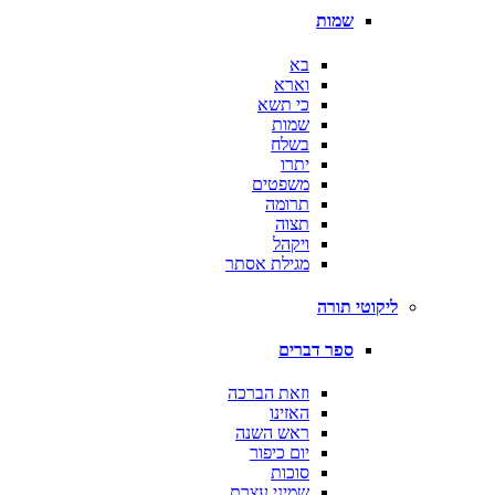
שמות
בא
וארא
כי תשא
שמות
בשלח
יתרו
משפטים
תרומה
תצוה
ויקהל
מגילת אסתר
ליקוטי תורה
ספר דברים
וזאת הברכה
האזינו
ראש השנה
יום כיפור
סוכות
שמיני עצרת