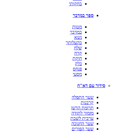
בחקותי
ספר במדבר
מטות
במדבר
נשא
בהעלותך
שלח
קרח
חוקת
בלק
פנחס
מסעי
סידור עם דא"ח
שער התפלה
קרבנות
תרומת הדשן
מזמור לתודה
ערבית לשבת
שער החנוכה
שער הפורים