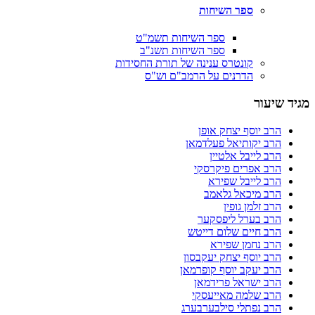
ספר השיחות
ספר השיחות תשמ"ט
ספר השיחות תשנ"ב
קונטרס ענינה של תורת החסידות
הדרנים על הרמב"ם וש"ס
מגיד שיעור
הרב יוסף יצחק אופן
הרב יקותיאל פעלדמאן
הרב לייבל אלטיין
הרב אפרים פיקרסקי
הרב לייבל שפירא
הרב מיכאל גלאמב
הרב זלמן גופין
הרב בערל ליפסקער
הרב חיים שלום דייטש
הרב נחמן שפירא
הרב יוסף יצחק יעקבסון
הרב יעקב יוסף קופרמאן
הרב ישראל פרידמאן
הרב שלמה מאייעסקי
הרב נפתלי סילבערבערג