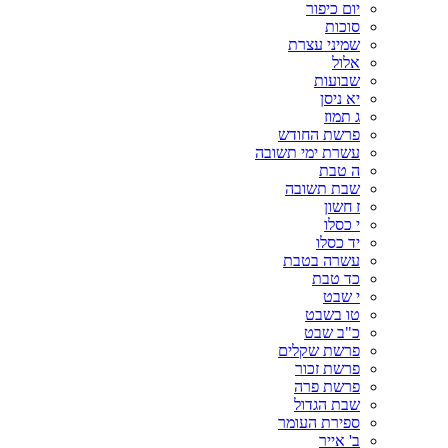
יום כיפור
סוכות
שמיני עצרת
אלול
שבועות
יא ניסן
ג תמוז
פרשת החודש
עשרת ימי תשובה
ה טבת
שבת תשובה
ז חשון
י כסלו
יד כסלו
עשרה בטבת
כד טבת
י שבט
טו בשבט
כ"ב שבט
פרשת שקלים
פרשת זכור
פרשת פרה
שבת הגדול
ספירת העומר
ב' אייר