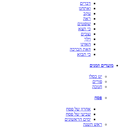
דברים
ואתחנן
עקב
ראה
שופטים
כי תצא
נצבים
וילך
האזינו
וזאת הברכה
כי תבוא
מועדים וזמנים
יט כסלו
פורים
חנוכה
פסח
אחרון של פסח
שביעי של פסח
ימים הראשונים
ראש השנה