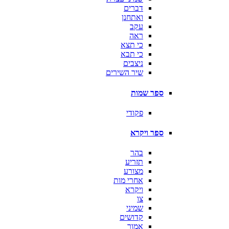
דברים
ואתחנן
עקב
ראה
כי תצא
כי תבא
ניצבים
שיר השירים
ספר שמות
פקודי
ספר ויקרא
בהר
תזריע
מצורע
אחרי מות
ויקרא
צו
שמיני
קדושים
אמור