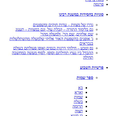
פרנסה
סוגיות בחסידות במשנת רבינו
גדרן של מצוות – עדות חוקים ומשפטים
גם בלימוד התורה – קבלת עול, וגם במצוות – תענוג
שם אלקים, שם הוי', ולמעלה מהוי'
ג' אופנים בהשפעת האור אלוקי שלמעלה מהשתלשלות
בנבראים
נס וטבע – חילוקי דרגות בנסים ואופן פעולתם בעולם
ההבדל בין נעוץ תחילתם וסופן, לסוף מעשה במחשבה
תחילה
פרשיות השבוע
ספר שמות
בא
וארא
שמות
בשלח
תרומה
תצוה
כי תשא