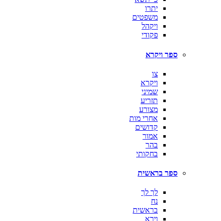
יתרו
משפטים
ויקהל
פקודי
ספר ויקרא
צו
ויקרא
שמיני
תזריע
מצורע
אחרי מות
קדושים
אמור
בהר
בחקותי
ספר בראשית
לך לך
נח
בראשית
וירא