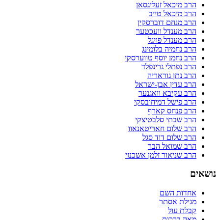
הרב מיכאל זעליגסאן
הרב מיכאל טייב
הרב מנחם דוברסקין
הרב מענדל וועכטער
הרב מענדל פויגל
הרב נחמיה בלומינג
הרב נחמן יוסף טווערסקי
הרב נפתלי גרינפלד
הרב נתן גוראריה
הרב עדין אבן-ישראל
הרב עקיבא וואגנער
הרב פישל דמיחובסקי
הרב פנחס קארף
הרב שבתי סלבטיצקי
הרב שלום חאריטאנאוו
הרב שלום דוד סגל
הרב שמואל הבר
הרב שניאור זלמן אשכנזי
נושאים
אחדות השם
מגילת אסתר
קבלת עול
מאה ברכות