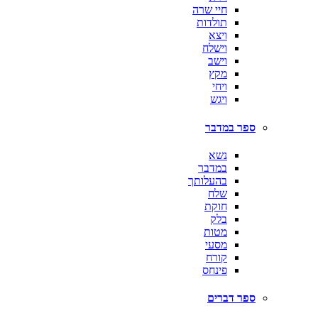
חיי שרה
תולדות
ויצא
וישלח
וישב
מקץ
ויחי
ויגש
ספר במדבר
נשא
במדבר
בהעלותך
שלח
חוקת
בלק
מטות
מסעי
קורח
פינחס
ספר דברים