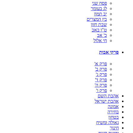
פסח שני
לג בעומר
יב תמוז
בין המצרים
שבת חזון
ט"ו באב
כ' אב
חי אלול
פרקי אבות
פרק א'
פרק ב'
פרק ג'
פרק ד'
פרק ה'
פרק ו'
אהבת השם
אהבת ישראל
אמונה
בחירה
בטחון
גאולה ומשיח
חינוך