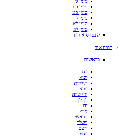
סימן כז
סימן כח
סימן כט
סימן ל
סימן לא
סימן לב
קונטרס אחרון
תורה אור
בראשית
ויחי
ויצא
תולדות
וירא
חיי שרה
לך לך
נח
מקץ
בראשית
וישלח
וישב
ויגש