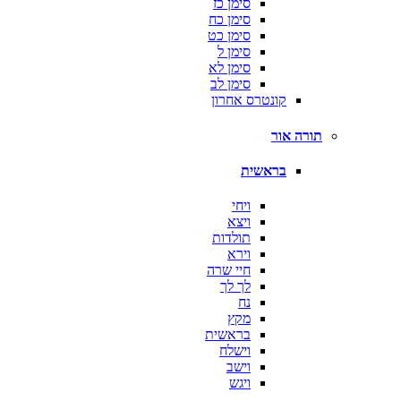
סימן כז
סימן כח
סימן כט
סימן ל
סימן לא
סימן לב
קונטרס אחרון
תורה אור
בראשית
ויחי
ויצא
תולדות
וירא
חיי שרה
לך לך
נח
מקץ
בראשית
וישלח
וישב
ויגש