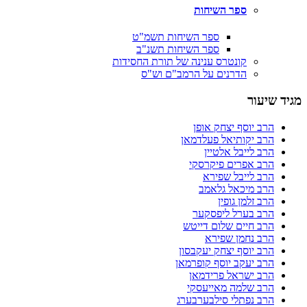
ספר השיחות
ספר השיחות תשמ"ט
ספר השיחות תשנ"ב
קונטרס ענינה של תורת החסידות
הדרנים על הרמב"ם וש"ס
מגיד שיעור
הרב יוסף יצחק אופן
הרב יקותיאל פעלדמאן
הרב לייבל אלטיין
הרב אפרים פיקרסקי
הרב לייבל שפירא
הרב מיכאל גלאמב
הרב זלמן גופין
הרב בערל ליפסקער
הרב חיים שלום דייטש
הרב נחמן שפירא
הרב יוסף יצחק יעקבסון
הרב יעקב יוסף קופרמאן
הרב ישראל פרידמאן
הרב שלמה מאייעסקי
הרב נפתלי סילבערבערג