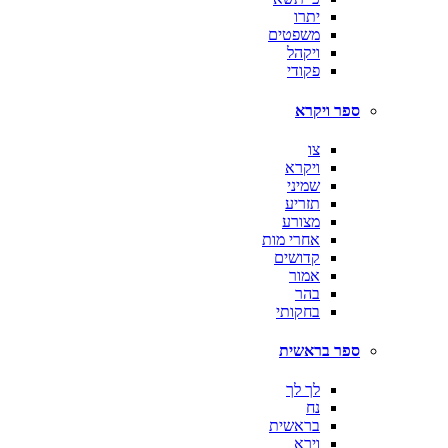
יתרו
משפטים
ויקהל
פקודי
ספר ויקרא
צו
ויקרא
שמיני
תזריע
מצורע
אחרי מות
קדושים
אמור
בהר
בחקותי
ספר בראשית
לך לך
נח
בראשית
וירא