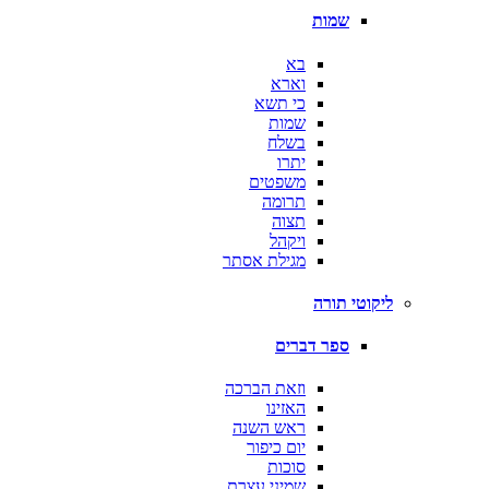
שמות
בא
וארא
כי תשא
שמות
בשלח
יתרו
משפטים
תרומה
תצוה
ויקהל
מגילת אסתר
ליקוטי תורה
ספר דברים
וזאת הברכה
האזינו
ראש השנה
יום כיפור
סוכות
שמיני עצרת