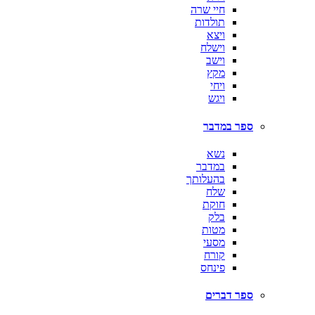
חיי שרה
תולדות
ויצא
וישלח
וישב
מקץ
ויחי
ויגש
ספר במדבר
נשא
במדבר
בהעלותך
שלח
חוקת
בלק
מטות
מסעי
קורח
פינחס
ספר דברים