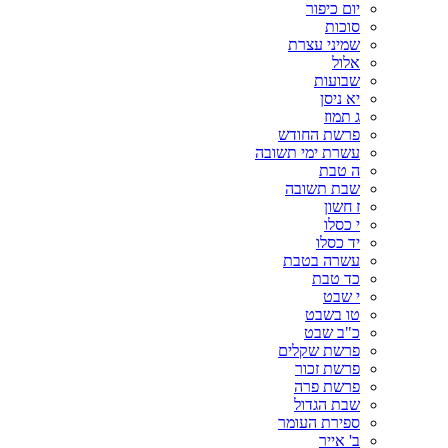
יום כיפור
סוכות
שמיני עצרת
אלול
שבועות
יא ניסן
ג תמוז
פרשת החודש
עשרת ימי תשובה
ה טבת
שבת תשובה
ז חשון
י כסלו
יד כסלו
עשרה בטבת
כד טבת
י שבט
טו בשבט
כ"ב שבט
פרשת שקלים
פרשת זכור
פרשת פרה
שבת הגדול
ספירת העומר
ב' אייר