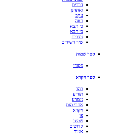
דברים
ואתחנן
עקב
ראה
כי תצא
כי תבא
ניצבים
שיר השירים
ספר שמות
פקודי
ספר ויקרא
בהר
תזריע
מצורע
אחרי מות
ויקרא
צו
שמיני
קדושים
אמור