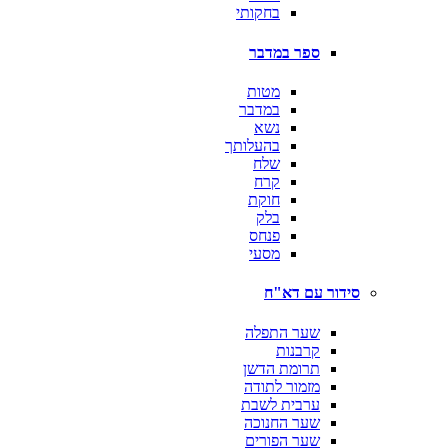
בחקותי
ספר במדבר
מטות
במדבר
נשא
בהעלותך
שלח
קרח
חוקת
בלק
פנחס
מסעי
סידור עם דא"ח
שער התפלה
קרבנות
תרומת הדשן
מזמור לתודה
ערבית לשבת
שער החנוכה
שער הפורים