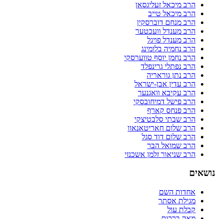
הרב מיכאל זעליגסאן
הרב מיכאל טייב
הרב מנחם דוברסקין
הרב מענדל וועכטער
הרב מענדל פויגל
הרב נחמיה בלומינג
הרב נחמן יוסף טווערסקי
הרב נפתלי גרינפלד
הרב נתן גוראריה
הרב עדין אבן-ישראל
הרב עקיבא וואגנער
הרב פישל דמיחובסקי
הרב פנחס קארף
הרב שבתי סלבטיצקי
הרב שלום חאריטאנאוו
הרב שלום דוד סגל
הרב שמואל הבר
הרב שניאור זלמן אשכנזי
נושאים
אחדות השם
מגילת אסתר
קבלת עול
מאה ברכות