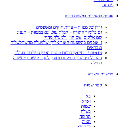
פרנסה
סוגיות בחסידות במשנת רבינו
גדרן של מצוות – עדות חוקים ומשפטים
גם בלימוד התורה – קבלת עול, וגם במצוות – תענוג
שם אלקים, שם הוי', ולמעלה מהוי'
ג' אופנים בהשפעת האור אלוקי שלמעלה מהשתלשלות
בנבראים
נס וטבע – חילוקי דרגות בנסים ואופן פעולתם בעולם
ההבדל בין נעוץ תחילתם וסופן, לסוף מעשה במחשבה
תחילה
פרשיות השבוע
ספר שמות
בא
וארא
שמות
בשלח
תרומה
תצוה
כי תשא