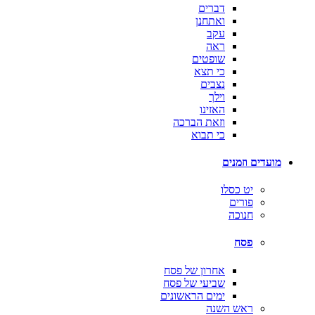
דברים
ואתחנן
עקב
ראה
שופטים
כי תצא
נצבים
וילך
האזינו
וזאת הברכה
כי תבוא
מועדים וזמנים
יט כסלו
פורים
חנוכה
פסח
אחרון של פסח
שביעי של פסח
ימים הראשונים
ראש השנה