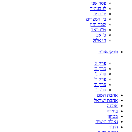
פסח שני
לג בעומר
יב תמוז
בין המצרים
שבת חזון
ט"ו באב
כ' אב
חי אלול
פרקי אבות
פרק א'
פרק ב'
פרק ג'
פרק ד'
פרק ה'
פרק ו'
אהבת השם
אהבת ישראל
אמונה
בחירה
בטחון
גאולה ומשיח
חינוך