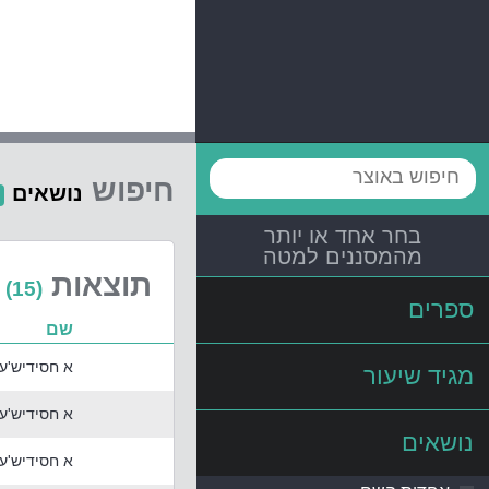
חיפוש
נושאים
בחר אחד או יותר
מהמסננים למטה
תוצאות
(15)
ספרים
שם
א חסידיש'ער
מגיד שיעור
א חסידיש'ער
נושאים
א חסידיש'ע