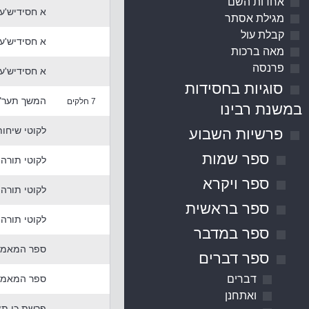
אחדות השם
מגילת אסתר
קבלת עול
מאה ברכות
פרנסה
א חסידיש'ער
סוגיות בחסידות
המשך תער"ב
7 חלקים
במשנת רבינו
לקוטי שיחות
פרשיות השבוע
ספר שמות
לקוטי תורה 
ספר ויקרא
לקוטי תורה 
ספר בראשית
לקוטי תורה
ספר במדבר
ספר המאמרי
ספר דברים
דברים
ספר המאמרי
ואתחנן
פרשת כי תצ