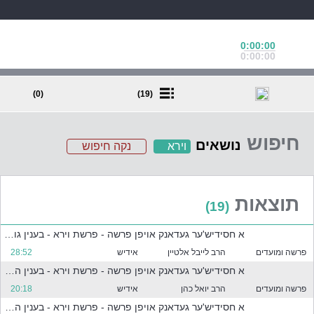
0:00:00
0:00:00
(0)
(19)
חיפוש
נושאים
וירא
נקה חיפוש
ב
ח
ר
תוצאות
(19)
א
ח
א חסידיש'ער געדאנק אויפן פרשה - פרשת וירא - בענין גודל נסיון העקידה
ד
א
פרשה ומועדים
הרב לייבל אלטיין
אידיש
28:52
ו
א חסידיש'ער געדאנק אויפן פרשה - פרשת וירא - בענין ההבדל בין יצחק וישמעאל
י
פרשה ומועדים
הרב יואל כהן
אידיש
20:18
ו
ת
א חסידיש'ער געדאנק אויפן פרשה - פרשת וירא - בענין הכנסת אורחים של אברהם