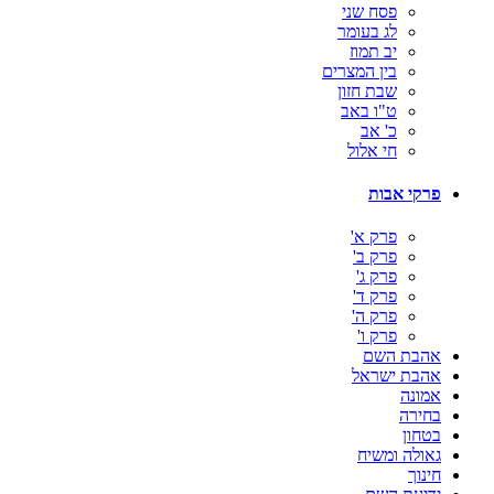
פסח שני
לג בעומר
יב תמוז
בין המצרים
שבת חזון
ט"ו באב
כ' אב
חי אלול
פרקי אבות
פרק א'
פרק ב'
פרק ג'
פרק ד'
פרק ה'
פרק ו'
אהבת השם
אהבת ישראל
אמונה
בחירה
בטחון
גאולה ומשיח
חינוך