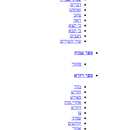
דברים
ואתחנן
עקב
ראה
כי תצא
כי תבא
ניצבים
שיר השירים
ספר שמות
פקודי
ספר ויקרא
בהר
תזריע
מצורע
אחרי מות
ויקרא
צו
שמיני
קדושים
אמור