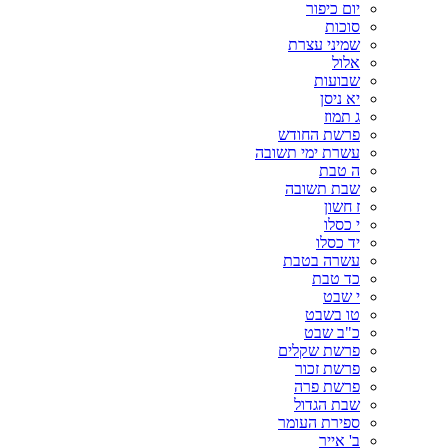
יום כיפור
סוכות
שמיני עצרת
אלול
שבועות
יא ניסן
ג תמוז
פרשת החודש
עשרת ימי תשובה
ה טבת
שבת תשובה
ז חשון
י כסלו
יד כסלו
עשרה בטבת
כד טבת
י שבט
טו בשבט
כ"ב שבט
פרשת שקלים
פרשת זכור
פרשת פרה
שבת הגדול
ספירת העומר
ב' אייר