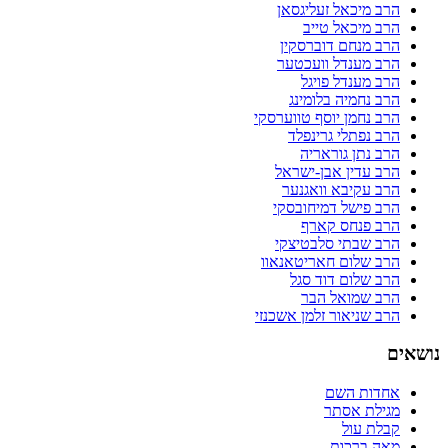
הרב מיכאל זעליגסאן
הרב מיכאל טייב
הרב מנחם דוברסקין
הרב מענדל וועכטער
הרב מענדל פויגל
הרב נחמיה בלומינג
הרב נחמן יוסף טווערסקי
הרב נפתלי גרינפלד
הרב נתן גוראריה
הרב עדין אבן-ישראל
הרב עקיבא וואגנער
הרב פישל דמיחובסקי
הרב פנחס קארף
הרב שבתי סלבטיצקי
הרב שלום חאריטאנאוו
הרב שלום דוד סגל
הרב שמואל הבר
הרב שניאור זלמן אשכנזי
נושאים
אחדות השם
מגילת אסתר
קבלת עול
מאה ברכות