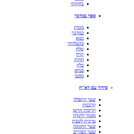
בחקותי
ספר במדבר
מטות
במדבר
נשא
בהעלותך
שלח
קרח
חוקת
בלק
פנחס
מסעי
סידור עם דא"ח
שער התפלה
קרבנות
תרומת הדשן
מזמור לתודה
ערבית לשבת
שער החנוכה
שער הפורים