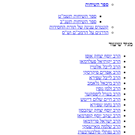
ספר השיחות
ספר השיחות תשמ"ט
ספר השיחות תשנ"ב
קונטרס ענינה של תורת החסידות
הדרנים על הרמב"ם וש"ס
מגיד שיעור
הרב יוסף יצחק אופן
הרב יקותיאל פעלדמאן
הרב לייבל אלטיין
הרב אפרים פיקרסקי
הרב לייבל שפירא
הרב מיכאל גלאמב
הרב זלמן גופין
הרב בערל ליפסקער
הרב חיים שלום דייטש
הרב נחמן שפירא
הרב יוסף יצחק יעקבסון
הרב יעקב יוסף קופרמאן
הרב ישראל פרידמאן
הרב שלמה מאייעסקי
הרב נפתלי סילבערבערג