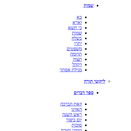
שמות
בא
וארא
כי תשא
שמות
בשלח
יתרו
משפטים
תרומה
תצוה
ויקהל
מגילת אסתר
ליקוטי תורה
ספר דברים
וזאת הברכה
האזינו
ראש השנה
יום כיפור
סוכות
שמיני עצרת