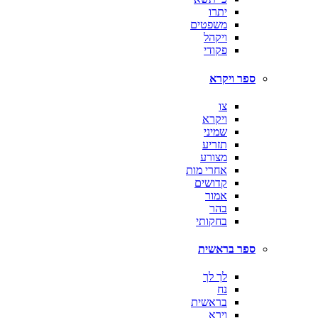
יתרו
משפטים
ויקהל
פקודי
ספר ויקרא
צו
ויקרא
שמיני
תזריע
מצורע
אחרי מות
קדושים
אמור
בהר
בחקותי
ספר בראשית
לך לך
נח
בראשית
וירא