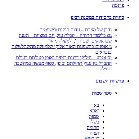
פרנסה
סוגיות בחסידות במשנת רבינו
גדרן של מצוות – עדות חוקים ומשפטים
גם בלימוד התורה – קבלת עול, וגם במצוות – תענוג
שם אלקים, שם הוי', ולמעלה מהוי'
ג' אופנים בהשפעת האור אלוקי שלמעלה מהשתלשלות
בנבראים
נס וטבע – חילוקי דרגות בנסים ואופן פעולתם בעולם
ההבדל בין נעוץ תחילתם וסופן, לסוף מעשה במחשבה
תחילה
פרשיות השבוע
ספר שמות
בא
וארא
שמות
בשלח
תרומה
תצוה
כי תשא