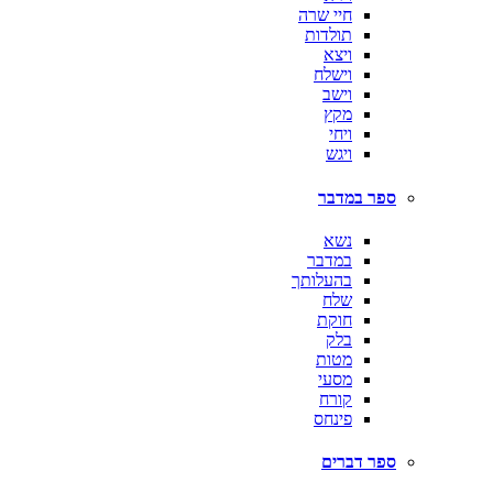
חיי שרה
תולדות
ויצא
וישלח
וישב
מקץ
ויחי
ויגש
ספר במדבר
נשא
במדבר
בהעלותך
שלח
חוקת
בלק
מטות
מסעי
קורח
פינחס
ספר דברים