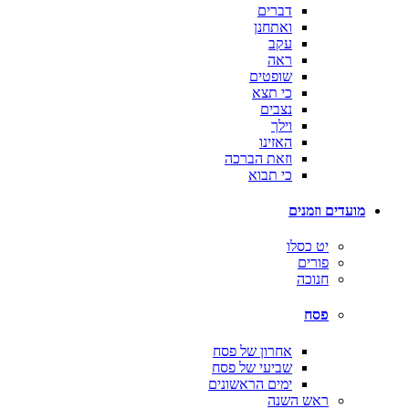
דברים
ואתחנן
עקב
ראה
שופטים
כי תצא
נצבים
וילך
האזינו
וזאת הברכה
כי תבוא
מועדים וזמנים
יט כסלו
פורים
חנוכה
פסח
אחרון של פסח
שביעי של פסח
ימים הראשונים
ראש השנה