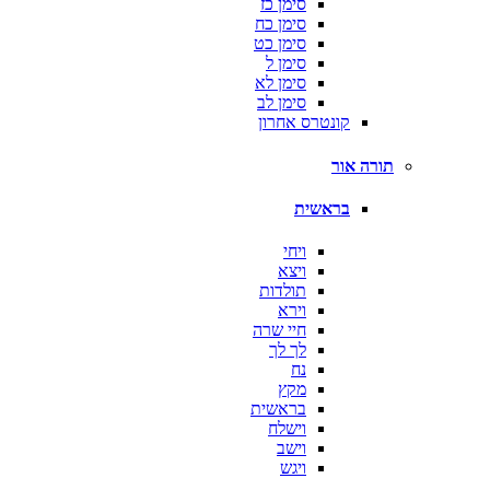
סימן כז
סימן כח
סימן כט
סימן ל
סימן לא
סימן לב
קונטרס אחרון
תורה אור
בראשית
ויחי
ויצא
תולדות
וירא
חיי שרה
לך לך
נח
מקץ
בראשית
וישלח
וישב
ויגש