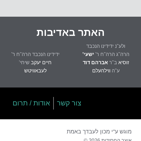
ה
האתר באדיבות
ולע"נ ידידינו הנכבד
הרה"ג הרה"ח ר'
ישעי'
ידידינו הנכבד הרה"ח ר'
זוסיא
ב"ר
אברהם דוד
חיים יעקב
שיחי'
ע"ה
ווילהעלם
לעבאוויטש
צור קשר
אודות / תרום
מוגש ע"י מכון לעבדך באמת
אוצר החסידות 2026 ©