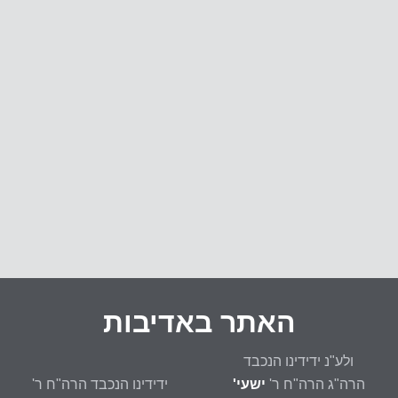
י
ם
פ
ה
האתר באדיבות
ולע"נ ידידינו הנכבד
הרה"ג הרה"ח ר'
ישעי'
ידידינו הנכבד הרה"ח ר'