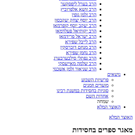
הרב בערל ליפסקער
הרב זושא אלפרוביץ
הרב זלמן גופין
הרב יוסף יצחק יעקבסון
הרב יעקב יוסף קופרמאן
הרב יקותיאל פעלדמאן
הרב ישראל פרידמאן
הרב לייבל שפירא
הרב מנחם דוברסקין
הרב נחמן שפירא
הרב נפתלי סילבערבערג
הרב שלמה מאייעסקי
הרב שניאור זלמן אשכנזי
נושאים
פרשיות השבוע
מועדים וזמנים
סוגיות בחסידות במשנת רבינו
אחדות השם
שמחה
האוצר המלא
האוצר המלא
מאגר ספרים בחסידות